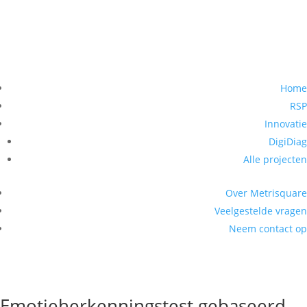
Home
RSP
Innovatie
DigiDiag
Alle projecten
Over Metrisquare
Veelgestelde vragen
Neem contact op
Emotion Recognition Task
ERT
Emotieherkenningstest gebaseerd