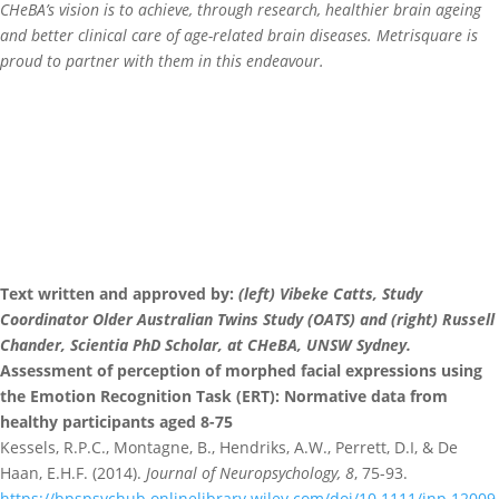
CHeBA’s vision is to achieve, through research, healthier brain ageing
and better clinical care of age-related brain diseases. Metrisquare is
proud to partner with them in this endeavour.
Text written and approved by:
(left) Vibeke Catts, Study
Coordinator Older Australian Twins Study (OATS) and (right) Russell
Chander, Scientia PhD Scholar, at CHeBA, UNSW Sydney.
Assessment of perception of morphed facial expressions using
the Emotion Recognition Task (ERT): Normative data from
healthy participants aged 8-75
Kessels, R.P.C., Montagne, B., Hendriks, A.W., Perrett, D.I, & De
Haan, E.H.F. (2014).
Journal of Neuropsychology, 8
, 75-93.
https://bpspsychub.onlinelibrary.wiley.com/doi/10.1111/jnp.12009