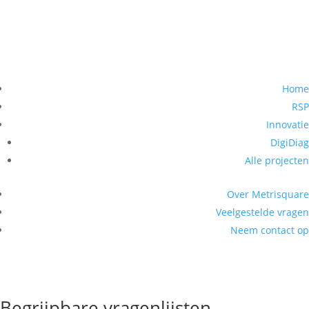
Home
RSP
Innovatie
DigiDiag
Alle projecten
Over Metrisquare
Veelgestelde vragen
Neem contact op
Zie en Hoor de Cliënt
AIQ-NL, dSWAL-QoL & SGL CTO
Begrijpbare vragenlijsten