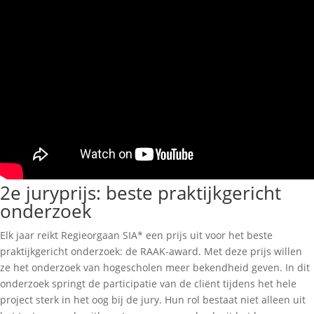
2e juryprijs: beste praktijkgericht
onderzoek
Elk jaar reikt Regieorgaan SIA* een prijs uit voor het beste
praktijkgericht onderzoek: de RAAK-award. Met deze prijs willen
ze het onderzoek van hogescholen meer bekendheid geven. In dit
onderzoek springt de participatie van de cliënt tijdens het hele
project sterk in het oog bij de jury. Hun rol bestaat niet alleen uit