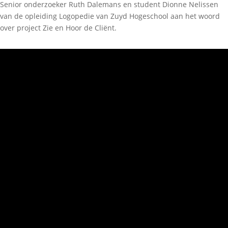
Senior onderzoeker Ruth Dalemans en student Dionne Nelissen
van de opleiding Logopedie van Zuyd Hogeschool aan het woord
over project Zie en Hoor de Cliënt.